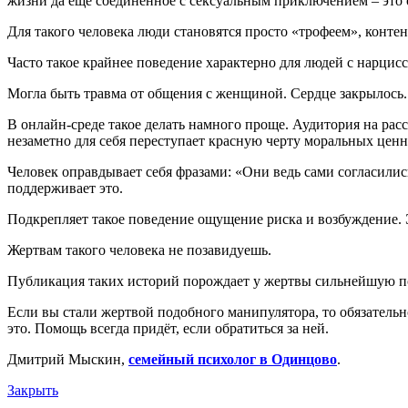
жизни да еще соединенное с сексуальным приключением – это 
Для такого человека люди становятся просто «трофеем», конт
Часто такое крайнее поведение характерно для людей с нарци
Могла быть травма от общения с женщиной. Сердце закрылось.
В онлайн-среде такое делать намного проще. Аудитория на рас
незаметно для себя переступает красную черту моральных цен
Человек оправдывает себя фразами: «Они ведь сами согласилис
поддерживает это.
Подкрепляет такое поведение ощущение риска и возбуждение. Э
Жертвам такого человека не позавидуешь.
Публикация таких историй порождает у жертвы сильнейшую п
Если вы стали жертвой подобного манипулятора, то обязательн
это. Помощь всегда придёт, если обратиться за ней.
Дмитрий Мыскин,
семейный психолог в Одинцово
.
Закрыть