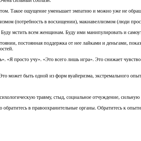
очень сильный соблазн.
ентом. Такое ощущение уменьшает эмпатию и можно уже не обра
ссизмом (потребность в восхищении), макиавеллизмом (люди про
 Буду мстить всем женщинам. Буду ими манипулировать и самоу
стоянии, постоянная поддержка от нее лайками и деньгами, показ
ностей.
ь». «Я просто учу». «Это всего лишь игра».
Это снижает чувство
то может быть одной из форм вуайеризма, экстремального опыта
сихологическую травму, стыд, социальное отчуждение, сильную
о обратитесь в правоохранительные органы. Обратитесь к опытн