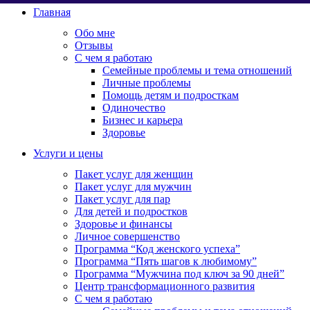
Главная
Обо мне
Отзывы
С чем я работаю
Семейные проблемы и тема отношений
Личные проблемы
Помощь детям и подросткам
Одиночество
Бизнес и карьера
Здоровье
Услуги и цены
Пакет услуг для женщин
Пакет услуг для мужчин
Пакет услуг для пар
Для детей и подростков
Здоровье и финансы
Личное совершенство
Программа “Код женского успеха”
Программа “Пять шагов к любимому”
Программа “Мужчина под ключ за 90 дней”
Центр трансформационного развития
С чем я работаю