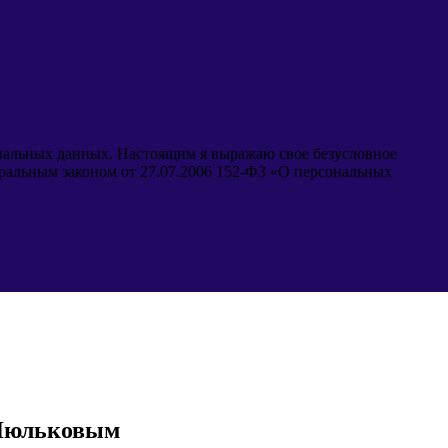
ональных данных. Настоящим я выражаю свое безусловное
еральным законом от 27.07.2006 152-ФЗ «О персональных
 Люльковым