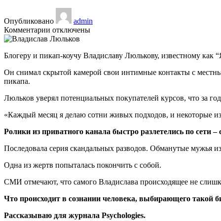
Опубликовано
admin
к
Комментарии
отключены
записи
Скрытая
Блогеру и пикап-коучу Владиславу Люлькову, известному как “
камера:
бизнес
Он снимал скрытой камерой свои интимные контакты с местным
и
пикапа.
ничего
личного.
Люльков уверял потенциальных покупателей курсов, что за го
Что
двигало
«Каждый месяц я делаю сотни живых подходов, и некоторые из 
блогером
Владиславом
Ролики из приватного канала быстро разлетелись по сети –
Люльковым
Последовала серия скандальных разводов. Обманутые мужья и
Одна из жертв попыталась покончить с собой.
СМИ отмечают, что самого Владислава происходящее не слишком
Что происходит в сознании человека, выбирающего такой б
Рассказываю для журнала Psychologies.