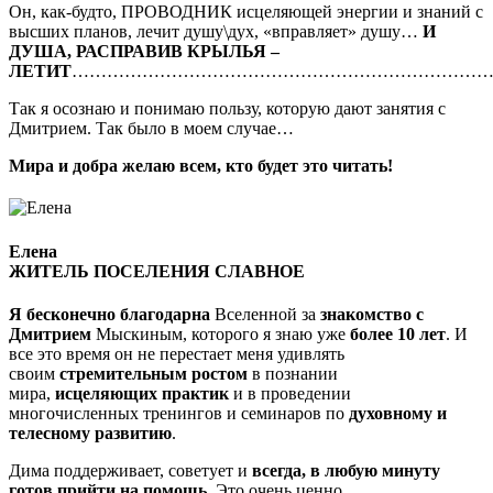
Он, как-будто, ПРОВОДНИК исцеляющей энергии и знаний с
высших планов, лечит душу\дух, «вправляет» душу…
И
ДУША, РАСПРАВИВ КРЫЛЬЯ –
ЛЕТИТ
………………………………………………………………
Так я осознаю и понимаю пользу, которую дают занятия с
Дмитрием. Так было в моем случае…
Мира и добра желаю всем, кто будет это читать!
Елена
ЖИТЕЛЬ ПОСЕЛЕНИЯ СЛАВНОЕ
Я бесконечно благодарна
Вселенной за
знакомство с
Дмитрием
Мыскиным, которого я знаю уже
более 10 лет
. И
все это время он не перестает меня удивлять
своим
стремительным ростом
в познании
мира,
исцеляющих практик
и в проведении
многочисленных тренингов и семинаров по
духовному и
телесному развитию
.
Дима поддерживает, советует и
всегда, в любую минуту
готов прийти на помощь
. Это очень ценно.