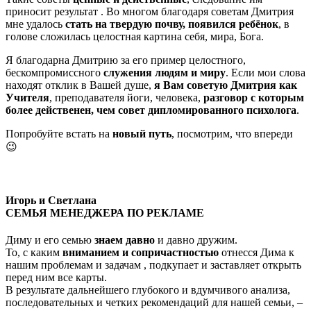
приносит результат . Во многом благодаря советам Дмитрия
мне удалось
стать на твердую почву, появился ребёнок
, в
голове сложилась целостная картина себя, мира, Бога.
Я благодарна Дмитрию за его пример целостного,
бескомпромиссного
служения людям и миру
. Если мои слова
находят отклик в Вашей душе,
я Вам советую Дмитрия как
Учителя
, преподавателя йоги, человека,
разговор с которым
более действенен, чем совет дипломированного психолога
.
Попробуйте встать на
новый путь
, посмотрим, что впереди
😉
Игорь и Светлана
СЕМЬЯ МЕНЕДЖЕРА ПО РЕКЛАМЕ
Диму и его семью
знаем давно
и давно дружим.
То, с каким
вниманием и сопричастностью
отнесся Дима к
нашим проблемам и задачам , подкупает и заставляет открыть
перед ним все карты.
В результате дальнейшего глубокого и вдумчивого анализа,
последовательных и четких рекомендаций для нашей семьи, –