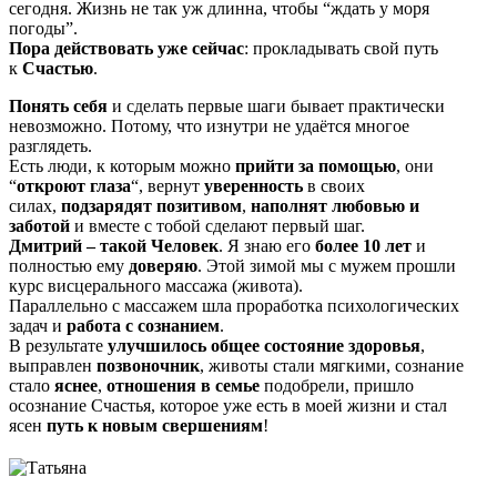
сегодня. Жизнь не так уж длинна, чтобы “ждать у моря
погоды”.
Пора действовать уже сейчас
: прокладывать свой путь
к
Счастью
.
Понять себя
и сделать первые шаги бывает практически
невозможно. Потому, что изнутри не удаётся многое
разглядеть.
Есть люди, к которым можно
прийти за помощью
, они
“
откроют глаза
“, вернут
уверенность
в своих
силах,
подзарядят позитивом
,
наполнят любовью и
заботой
и вместе с тобой сделают первый шаг.
Дмитрий – такой Человек
. Я знаю его
более 10 лет
и
полностью ему
доверяю
. Этой зимой мы с мужем прошли
курс висцерального массажа (живота).
Параллельно с массажем шла проработка психологических
задач и
работа с сознанием
.
В результате
улучшилось общее состояние здоровья
,
выправлен
позвоночник
, животы стали мягкими, сознание
стало
яснее
,
отношения в семье
подобрели, пришло
осознание Счастья, которое уже есть в моей жизни и стал
ясен
путь к новым свершениям
!