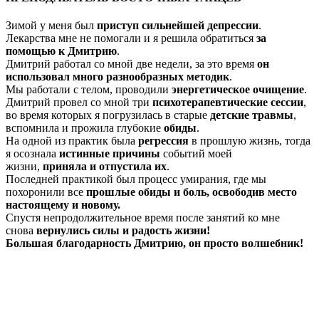
Зимой у меня был
приступ сильнейшей депрессии
.
Лекарства мне не помогали и я решила обратиться
за
помощью к Дмитрию
.
Дмитрий работал со мной две недели, за это время
он
использовал много разнообразных методик
.
Мы работали с телом, проводили
энергетическое очищение
.
Дмитрий провел со мной три
психотерапевтические сессии
,
во время которых я погрузилась в старые
детские травмы
,
вспомнила и прожила глубокие
обиды
.
На одной из практик была
регрессия
в прошлую жизнь, тогда
я осознала
истинные причины
событий моей
жизни,
приняла и отпустила их
.
Последней практикой был процесс умирания, где мы
похоронили все
прошлые обиды и боль, освободив место
настоящему и новому.
Спустя непродолжительное время после занятий ко мне
снова
вернулись силы и радость жизни!
Большая благодарность Дмитрию, он просто волшебник!