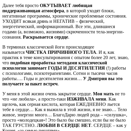
Далее тебя просто
ОКУТЫВАЕТ любящая
поддерживающая атмосфера
, в которой уходят блоки,
негативные программы, хронические проблемные состояния.
УХОДИТ всякая дрянь и НЕГАТИВ – физический,
энергетический, информационный. Все эти, длившиеся
годами (а, возможно, жизнями) скрюченности тела-энергии-
сознания.
Раскрывается сердце
.
В терминах классической йоги происходящее
называется
ЧИСТКА ПРИЧИННОГО ТЕЛА
. И я, как
практик в теме консультирования с опытом более 20 лет, знаю,
что
подобная проработка методами классической
психологии занимает ГОДЫ И ДЕСЯТИЛЕТИЯ
(!) работы
с психологами, психотерапевтами. Сотни и тысячи часов
работы…. Годы и десятилетия жизни…
У Дмитрия вы это
получаете за пакет встреч
.
У меня в этой жизни очень закрытое сердце.
Моя мать
не то
что «не любила», а просто-таки
ИЗЖИВАЛА меня
. Как
щелочь, как серная кислота, которая ЕЖЕДНЕВНО льется
тебе в сердце… Как я выжила в этой жизни, я не знаю… Тело
живое, энергии много… БлагоДарю людей рода – «силушка»,
просто «молодецкая»! Это было бы смешно, если бы не было
ТАК ГРУСТНО.
ЛЮБВИ В СЕРДЦЕ НЕТ
. СЕРДЦЕ – как у
Кощея, «за семью печатями».