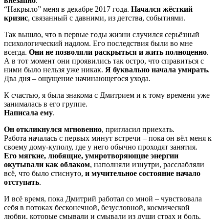
внезапно
.
“Накрыло” меня в декабре 2017 года.
Начался жёсткий
кризис
, связанный с давними, из детства, событиями.
Так вышло, что в первые годы жизни случился серьёзный
психологический надлом. Его последствия были во мне
всегда.
Они не позволяли раскрыться и жить полноценно
.
А в тот момент они проявились так остро, что справиться с
ними было нельзя уже никак.
Я буквально начала умирать
.
Два дня – ощущение начинающегося ухода.
К счастью, я была знакома с Дмитрием и к тому времени уже
занималась в его группе.
Написала ему
.
Он откликнулся мгновенно
, пригласил приехать.
Работа началась с первых минут встречи – пока он вёл меня к
своему дому-куполу, где у него обычно проходят занятия.
Его мягкие, любящие, умиротворяющие энергии
окутывали как облаком
, наполняли изнутри, расслабляли
всё, что было стиснуто,
и мучительное состояние начало
отступать
.
И всё время, пока Дмитрий работал со мной – чувствовала
себя в потоках бесконечной, безусловной, космической
любви, которые смывали и смывали из души страх и боль,