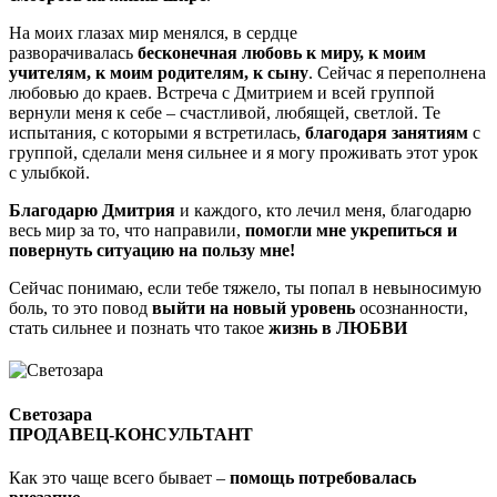
На моих глазах мир менялся, в сердце
разворачивалась
бесконечная любовь к миру, к моим
учителям, к моим родителям, к сыну
. Сейчас я переполнена
любовью до краев. Встреча с Дмитрием и всей группой
вернули меня к себе – счастливой, любящей, светлой. Те
испытания, с которыми я встретилась,
благодаря занятиям
с
группой, сделали меня сильнее и я могу проживать этот урок
с улыбкой.
Благодарю Дмитрия
и каждого, кто лечил меня, благодарю
весь мир за то, что направили,
помогли мне укрепиться и
повернуть ситуацию на пользу мне!
Сейчас понимаю, если тебе тяжело, ты попал в невыносимую
боль, то это повод
выйти на новый уровень
осознанности,
стать сильнее и познать что такое
жизнь в ЛЮБВИ
Светозара
ПРОДАВЕЦ-КОНСУЛЬТАНТ
Как это чаще всего бывает –
помощь потребовалась