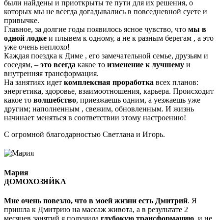
были найдены и приоткрыты те пути для их решения, о
которых мы не всегда догадывались в повседневной суете и
привычке.
Главное, за долгие годы появилось ясное чувство, что
мы в
одной лодке
и плывем к одному, а не к разным берегам , а это
уже очень неплохо!
Каждая поездка к Диме , его замечательной семье, друзьям и
соседям, –
это всегда
какое то
изменение к лучшему
и
внутренняя трансформация.
На занятиях идет
комплексная проработка
всех планов:
энергетика, здоровье, взаимоотношения, карьера. Происходит
какое то
волшебство
, приезжаешь одним, а уезжаешь уже
другим; наполненным , свежим, обновленным. И жизнь
начинает меняться в соответствии этому настроению!
С огромной благодарностью Светлана и Игорь.
Мария
ДОМОХОЗЯЙКА
Мне очень повезло, что в моей жизни есть Дмитрий
. Я
пришла к Дмитрию на массаж живота, а в результате 2
месяцев занятий я получила
глубокую трансформацию
, и не