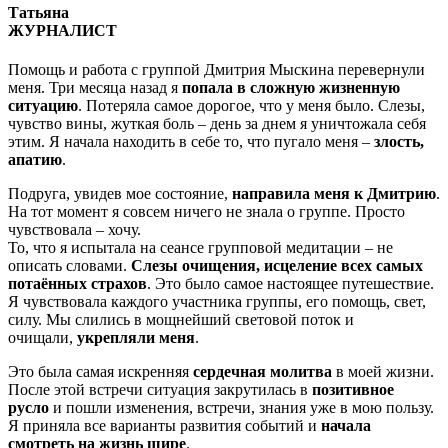
Татьяна
ЖУРНАЛИСТ
Помощь и работа с группой Дмитрия Мыскина перевернули
меня. Три месяца назад я
попала в сложную жизненную
ситуацию
. Потеряла самое дорогое, что у меня было. Слезы,
чувство вины, жуткая боль – день за днем я уничтожала себя
этим. Я начала находить в себе то, что пугало меня –
злость,
апатию
.
Подруга, увидев мое состояние,
направила меня к Дмитрию
.
На тот момент я совсем ничего не знала о группе. Просто
чувствовала – хочу.
То, что я испытала на сеансе групповой медитации – не
описать словами.
Слезы очищения, исцеление всех самых
потаённых страхов
. Это было самое настоящее путешествие.
Я чувствовала каждого участника группы, его помощь, свет,
силу. Мы слились в мощнейший световой поток и
очищали,
укрепляли меня
.
Это была самая искренняя
сердечная молитва
в моей жизни.
После этой встречи ситуация закрутилась в
позитивное
русло
и пошли изменения, встречи, знания уже в мою пользу.
Я приняла все варианты развития событий и
начала
смотреть на жизнь шире
.