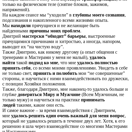
только на физическом теле (снятие блоков, зажимов,
напряжений).
На каждом сеансе мы “уходили” в
глубины моего сознания
,
подсознания и накопленного всеми жизнями опыта.
Мы
находили
прячущиеся и не желающие быть
найденными
причины моих проблем
.
Дмитрий
мастерски “обходит” барьеры
, выстроенные
прячущимися причинами и хитростью, а иногда, напором,
выводит их “на чистую воду”.
Также Дмитрию, как никому другому (а опыт общения с
тренерами и Мастерами у меня не малый),
удалось
найти
такой
подход ко мне
, что мне
удалось полностью
принять себя
, со всеми моими проявлениями. Увидеть в себе
не только свет,
принять и полюбить
мои “не совершенные”
стороны, и научиться с ними взаимодействовать по дружески,
с позиции Хозяйки положения.
Также, благодаря Дмитрию, мне наконец-то удалось больше и
глубже
довериться Миру и Мужчине
(Всем Мужчинам, не
только мужу) и научиться на практике
принимать
людей
такими, какие они есть.
И самое важное – за время взаимодействия с Дмитрием,
мне
удалось решить один очень важный для меня вопрос
,
который не удавалось решить в течение двух лет. Хотя, к его
решению я шла через взаимодействие со многими Мастерами
и Наставниками.