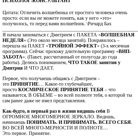
ПСИХОЛОГ-КОНСУЛЬТАНТ
Цитата: Отличить волшебника от простого человека очень
просто: если вы не можете понять, как у него «это»
получилось, то перед вами волшебник. \Ричард Бах
_______________________________________________________
Я начала заниматься с Дмитрием с ПАКЕТА «
ВОЛШЕБНАЯ
НЕДЕЛЯ
» (Это около месяца занятий). Понравилось –
перешла на ПАКЕТ «
ТРОЙНОЙ ЭФФЕКТ
» (3-х месячная
программа). Сейчас прохожу длительную программу «
ВИП-
ЗАБОТА
». (Пакет, рассчитанный от полугода до года
работы). Делюсь пониманием,
ЧТО ТАКОЕ занятия у
Дмитрия
И ЧТО ДАЕТ.
Первое, что получаешь общаясь с Дмитрием –
это
ПРИНЯТИЕ
… Какое-то глубочайшее,
просто
КОСМИЧЕСКОЕ ПРИНЯТИЕ ТЕБЯ
– что
называется, В ОБЪЕМЕ – во всей полноте тебя, о которой ты
сам ранее даже не имел представления.
Как-будто, в первый раз в жизни видишь себя
В
ОГРОМНОЕ МНОГОМЕРНОЕ ЗЕРКАЛО. Видишь,
начинаешь
ПОНИМАТЬ. И ПРИНИМАТЬ. ВСЕГО СЕБЯ
.
ВО ВСЕЙ МНОГО-МЕРНОСТИ И ПОЛНОТЕ…
Это первое. Принятие.