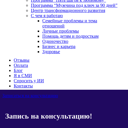
Программа “Пять шагов к любимому”
Программа “Мужчина под ключ за 90 дней”
Центр трансформационного развития
С чем я работаю
Семейные проблемы и тема
отношений
Личные проблемы
Помощь детям и подросткам
Одиночество
Бизнес и карьера
Здоровье
Отзывы
Оплата
Блог
Я в СМИ
Спросить у ИИ
Контакты
Записаться на консультацию
Запись на консультацию!