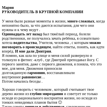
Мария
РУКОВОДИТЕЛЬ В КРУПНОЙ КОМПАНИИ
У меня были разные моменты в жизни,
много сложных
, когда
непонятно было, за что даются испытания, для чего они
нужны и к чему ведут .
Одиннадцать лет назад
был тяжёлый период, болели
родственники, не получалось зачать ребёнка, я сознательно
хотела
водительства
, Учителя, человека , с которым
можно
поговорить о происходящем
, найти ответы, понять, как идти
вперёд.
И мне дали Дмитрия
.
Я помню, как шла по улице и меня силой развернуло и
толкнуло в фитнес -клуб , где Дмитрий преподавал йогу. С
первого занятия, даже с первого движения, я поняла, что это
мое, для меня. Движения приносили
долгожданную
гармонию
, восстанавливали
внутреннее
равновесие
…
Потом начались беседы .
Хорошо говорить с человеком , который считывает твое
дерево жизни из
глубин
мироздания
и советует не только
исходя из рационального восприятия жизни, но исходя из
тонких невидимых планов бытия 🙂
Такие советы
ценные и действенные
, следование им