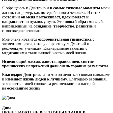
Я обращаюсь к Дмитрию и
в самые тяжелые моменты
моей
жизни, например, как потеря близкого человека. Из этих
состояний
он меня вытаскивает, вдохновляет и
направляет
по нужному пути. Это
новый образ мыслей
,
направленный на
созидание, творчество, развитие
и
самосовершенствование.
Мне очень нравится
оздоровительная гимнастика
с
элементами йоги, которую практикует Дмитрий и
рекомендует ученикам. Еженедельные
занятия с
медитациями
стали важной частью моей жизни.
Исцеляющий массаж живота, правка шеи, снятие
хронических напряжений дали очень хорошие результаты
.
Благодарю Дмитрия
, за то что он делиться своими навыками
и
изменяет жизнь людей к лучшему
. Благодарю за
знания
,
за
ясность
в моей голове, за рекомендации и настрой
на
осознанную жизнь
.
Дива
ПРЕПОДАВАТЕЛЬ ВОСТОЧНЫХ ТАНЦЕВ