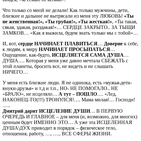
Что только со мной не делали! Как только мужчины, дети,
близкие и дальние не вытрясали из меня эту ЛЮБОВЬ!
«Ты
не женственная!», «Ты грубая!», «Ты жесткая!»
, «Ты такая,
сякая, эдакая, разэдакая!»… СЕРДЦЕ ЗАКРЫТО.. ЗА ТЫЩИ
ЗАМКОВ… «Как я выжила, будем знать только мы с тобой»…
И, вот,
сердце НАЧИНАЕТ ПЛАВИТЬСЯ
…
Доверие
к себе,
к людям, к миру
НАЧИНАЕТ ПРОСЫПАТЬСЯ
…
Ощущение, как-будто,
ИСЦЕЛЯЕТСЯ САМА ДУША
…
ДУША…. Которая у меня уже давно мечтала СБЕЖАТЬ с
этой планеты, бросить все, не видеть и не слышать
НИЧЕГО…
У меня есть близкие люди. Я не одинока, есть «мужья-дети-
внуки-друзья» и т.д и т.п., НО- НЕ ПОМОГАЛО.. НЕ
«БРАЛО», не исцеляло…
А тут – ПОШЛО
…. «Лед,
НАКОНЕЦ-ТО(!!!) ТРОНУЛСЯ!…. Мама милая!… Господи!
…..
Дмитрий дарит ИСЦЕЛЕНИЕ ДУШИ
… В ПЕРВУЮ
ОЧЕРЕДЬ И ГЛАВНОЕ – для меня (и, возможно, для многих)
ценным будет ИМЕННО ЭТО… А уже эта ИСЦЕЛЕННАЯ
ДУША\ДУХ приводит в порядок – физическое тело,
отношения, работу, …, …., ВСЕ СФЕРЫ ЖИЗНИ.