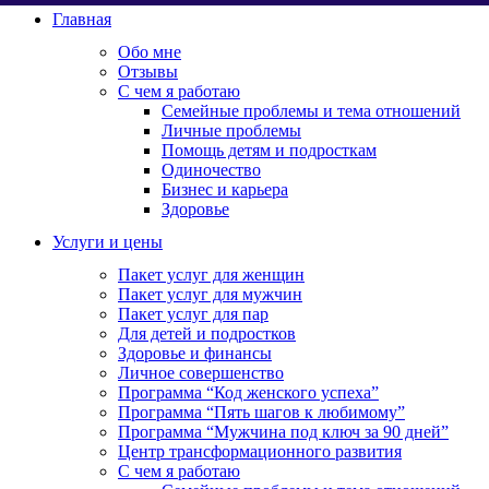
Главная
Обо мне
Отзывы
С чем я работаю
Семейные проблемы и тема отношений
Личные проблемы
Помощь детям и подросткам
Одиночество
Бизнес и карьера
Здоровье
Услуги и цены
Пакет услуг для женщин
Пакет услуг для мужчин
Пакет услуг для пар
Для детей и подростков
Здоровье и финансы
Личное совершенство
Программа “Код женского успеха”
Программа “Пять шагов к любимому”
Программа “Мужчина под ключ за 90 дней”
Центр трансформационного развития
С чем я работаю