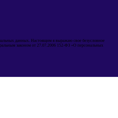
ональных данных. Настоящим я выражаю свое безусловное
еральным законом от 27.07.2006 152-ФЗ «О персональных